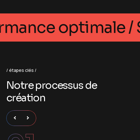
rformance optimale 
étapes clés
N
o
t
r
e
p
r
o
c
e
s
s
u
s
d
e
c
r
é
a
t
i
o
n