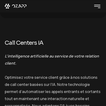
C
a
l
l
C
e
n
t
e
r
s
I
A
L’intelligence artificielle au service de votre relation
client.
Optimisez votre service client grâce à nos solutions
de call center basées sur l’IA. Notre technologie
permet d’automatiser les appels entrants et sortants
tout en maintenant une interaction naturelle et
personnalisée. Nous adaptons l’IA à vos besoins