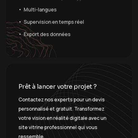
Multi-langues
Supervision en temps réel
Export des données
P
r
ê
t
à
l
a
n
c
e
r
v
o
t
r
e
p
r
o
j
e
t
?
Contactez nos experts pour un devis
personnalisé et gratuit. Transformez
votre vision en réalité digitale avec un
site vitrine professionnel qui vous
ressemble.