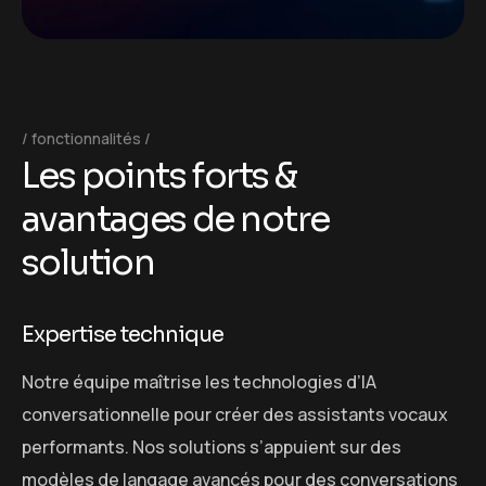
fonctionnalités
L
e
s
p
o
i
n
t
s
f
o
r
t
s
&
a
v
a
n
t
a
g
e
s
d
e
n
o
t
r
e
s
o
l
u
t
i
o
n
Expertise technique
Notre équipe maîtrise les technologies d’IA
conversationnelle pour créer des assistants vocaux
performants. Nos solutions s’appuient sur des
modèles de langage avancés pour des conversations