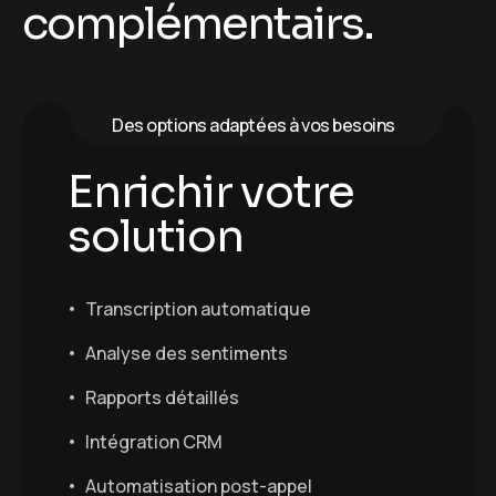
c
o
m
p
l
é
m
e
n
t
a
i
r
s
.
Des options adaptées à vos besoins
Enrichir votre
solution
Transcription automatique
Analyse des sentiments
Rapports détaillés
Intégration CRM
Automatisation post-appel