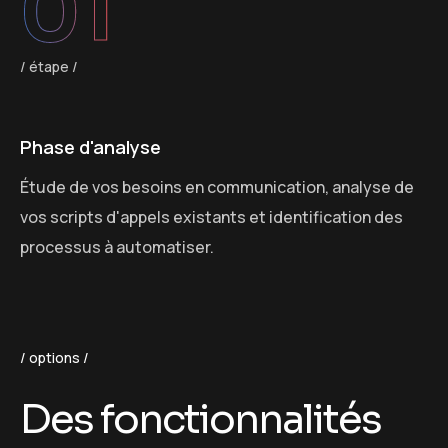
01
étape
Phase d'analyse
pe
Étude de vos besoins en communication, analyse de
C
vos scripts d'appels existants et identification des
p
processus à automatiser.
i
options
D
e
s
f
o
n
c
t
i
o
n
n
a
l
i
t
é
s