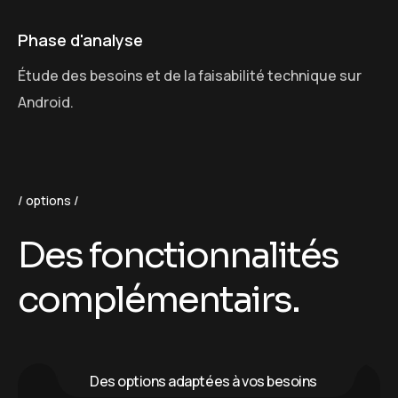
Phase d'analyse
Étude des besoins et de la faisabilité technique sur
C
Android.
options
D
e
s
f
o
n
c
t
i
o
n
n
a
l
i
t
é
s
c
o
m
p
l
é
m
e
n
t
a
i
r
s
.
Des options adaptées à vos besoins