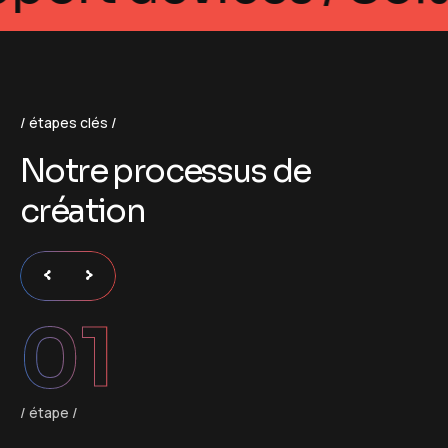
étapes clés
N
o
t
r
e
p
r
o
c
e
s
s
u
s
d
e
c
r
é
a
t
i
o
n
01
étape