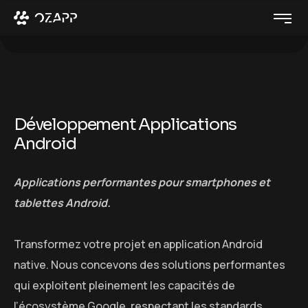
D
é
v
e
l
o
p
p
e
m
e
n
t
A
p
p
l
i
c
a
t
i
o
n
s
A
n
d
r
o
i
d
Applications performantes pour smartphones et
tablettes Android.
Transformez votre projet en application Android
native. Nous concevons des solutions performantes
qui exploitent pleinement les capacités de
l’écosystème Google, respectant les standards