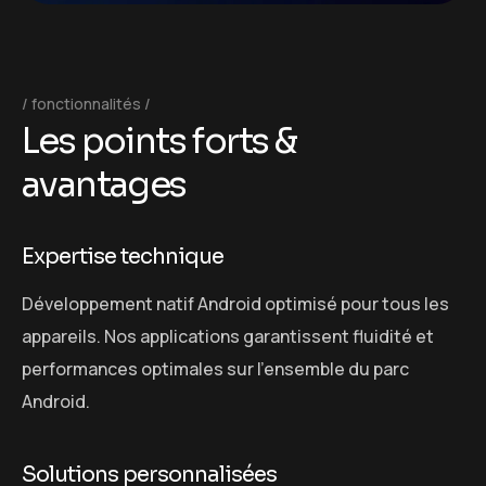
fonctionnalités
L
e
s
p
o
i
n
t
s
f
o
r
t
s
&
a
v
a
n
t
a
g
e
s
Expertise technique
Développement natif Android optimisé pour tous les
appareils. Nos applications garantissent fluidité et
performances optimales sur l’ensemble du parc
Android.
Solutions personnalisées