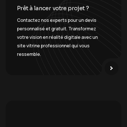
P
r
ê
t
à
l
a
n
c
e
r
v
o
t
r
e
p
r
o
j
e
t
?
Contactez nos experts pour un devis
personnalisé et gratuit. Transformez
votre vision en réalité digitale avec un
site vitrine professionnel qui vous
ressemble.